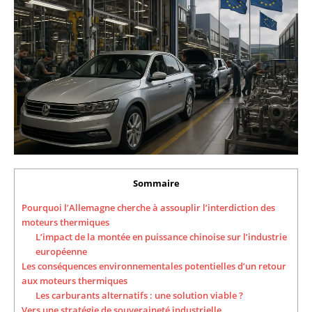
Sommaire
Pourquoi l’Allemagne cherche à assouplir l’interdiction des
moteurs thermiques
L’impact de la montée en puissance chinoise sur l’industrie
européenne
Les conséquences environnementales potentielles d’un retour
aux moteurs thermiques
Les carburants alternatifs : une solution viable ?
Vers une stratégie de souveraineté industrielle