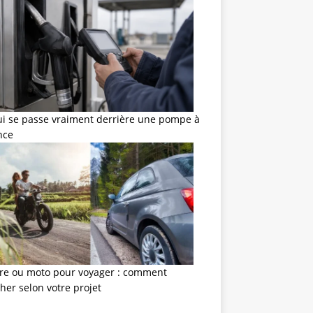
ui se passe vraiment derrière une pompe à
nce
ure ou moto pour voyager : comment
her selon votre projet