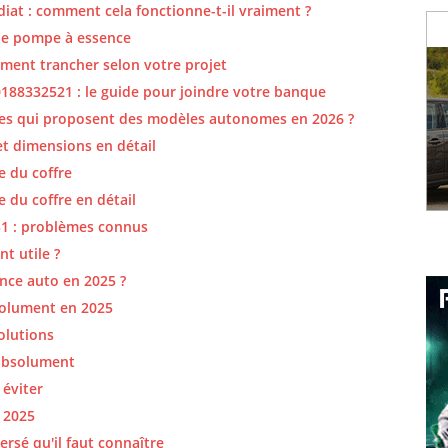
diat : comment cela fonctionne-t-il vraiment ?
une pompe à essence
ment trancher selon votre projet
8332521 : le guide pour joindre votre banque
ures qui proposent des modèles autonomes en 2026 ?
et dimensions en détail
e du coffre
 du coffre en détail
R51 : problèmes connus
t utile ?
nce auto en 2025 ?
solument en 2025
olutions
 absolument
 éviter
t 2025
rsé qu'il faut connaître