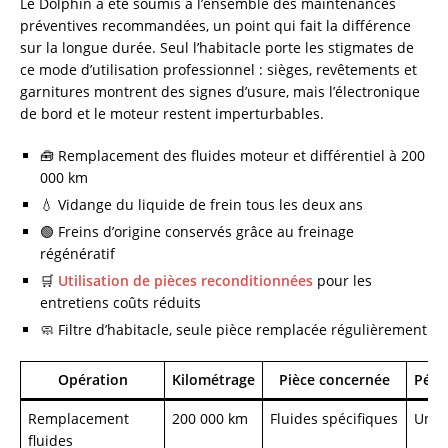
Le Dolphin a été soumis à l’ensemble des maintenances
préventives recommandées, un point qui fait la différence
sur la longue durée. Seul l’habitacle porte les stigmates de
ce mode d’utilisation professionnel : sièges, revêtements et
garnitures montrent des signes d’usure, mais l’électronique
de bord et le moteur restent imperturbables.
🧰 Remplacement des fluides moteur et différentiel à 200
000 km
💧 Vidange du liquide de frein tous les deux ans
🟢 Freins d’origine conservés grâce au freinage
régénératif
🛒
Utilisation de pièces reconditionnées
pour les
entretiens coûts réduits
🧼 Filtre d’habitacle, seule pièce remplacée régulièrement
Opération
Kilométrage
Pièce concernée
Pério
Remplacement
200 000 km
Fluides spécifiques
Une 
fluides