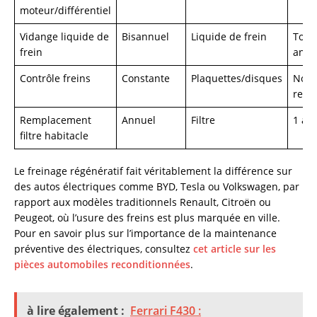
moteur/différentiel
Vidange liquide de
Bisannuel
Liquide de frein
Tous 
frein
ans
Contrôle freins
Constante
Plaquettes/disques
Non
remp
Remplacement
Annuel
Filtre
1 an
filtre habitacle
Le freinage régénératif fait véritablement la différence sur
des autos électriques comme BYD, Tesla ou Volkswagen, par
rapport aux modèles traditionnels Renault, Citroën ou
Peugeot, où l’usure des freins est plus marquée en ville.
Pour en savoir plus sur l’importance de la maintenance
préventive des électriques, consultez
cet article sur les
pièces automobiles reconditionnées
.
à lire également :
Ferrari F430 :