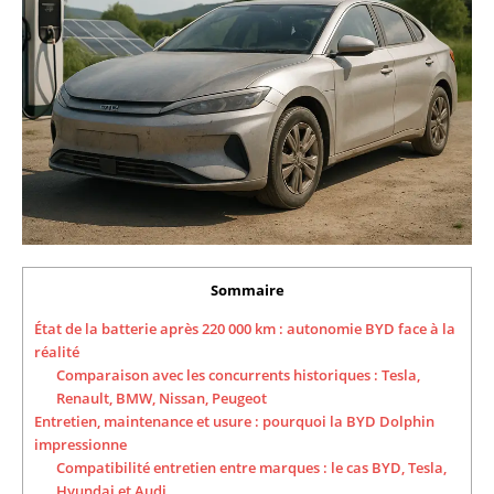
Sommaire
État de la batterie après 220 000 km : autonomie BYD face à la
réalité
Comparaison avec les concurrents historiques : Tesla,
Renault, BMW, Nissan, Peugeot
Entretien, maintenance et usure : pourquoi la BYD Dolphin
impressionne
Compatibilité entretien entre marques : le cas BYD, Tesla,
Hyundai et Audi