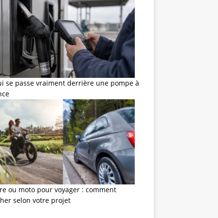
ui se passe vraiment derrière une pompe à
nce
ure ou moto pour voyager : comment
her selon votre projet