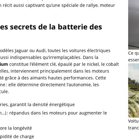
n récit aussi captivant qu’une spéciale de rallye, moteur
les secrets de la batterie des
dèles Jaguar ou Audi, toutes les voitures électriques
Ce q
ussi indispensables qu’irremplaçables. Dans la
esse
hium
constitue l’élément clé, épaulé par le nickel, le cobalt
 elles, interviennent principalement dans les moteurs
ité grâce à des aimants hautes performances. Cette
e : elle détermine directement l’autonomie, les
cule.
ies, garantit la densité énergétique
…) : répandus dans les moteurs pour augmenter le
Voit
tranc
iore la longévité
rapidité de charge