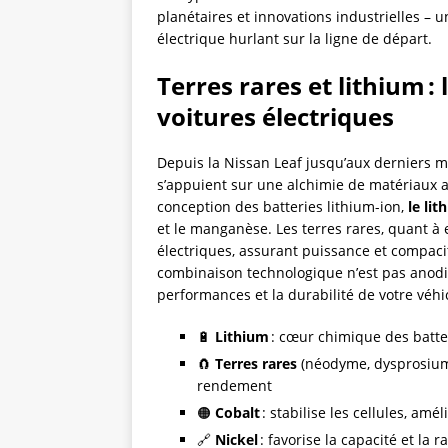
planétaires et innovations industrielles – u
électrique hurlant sur la ligne de départ.
Terres rares et lithium : 
voitures électriques
Depuis la Nissan Leaf jusqu’aux derniers mo
s’appuient sur une alchimie de matériaux a
conception des batteries lithium-ion,
le lit
et le manganèse. Les terres rares, quant à
électriques, assurant puissance et compac
combinaison technologique n’est pas anodin
performances et la durabilité de votre véhi
🔋
Lithium
: cœur chimique des batter
🧲
Terres rares
(néodyme, dysprosium
rendement
🟠
Cobalt
: stabilise les cellules, amél
🔗
Nickel
: favorise la capacité et la 