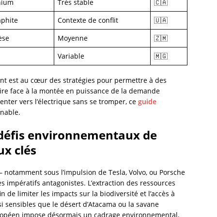
thium
Très stable
🇨🇦
aphite
Contexte de conflit
🇺🇦
èse
Moyenne
🇿🇲
Variable
🇲🇬
nt est au cœur des stratégies pour permettre à des
ire face à la montée en puissance de la demande
enter vers l’électrique sans se tromper, ce
guide
nable.
t défis environnementaux de
ux clés
– notamment sous l’impulsion de Tesla, Volvo, ou Porsche
es impératifs antagonistes. L’extraction des ressources
 de limiter les impacts sur la biodiversité et l’accès à
si sensibles que le désert d’Atacama ou la savane
opéen impose désormais un cadrage environnemental,