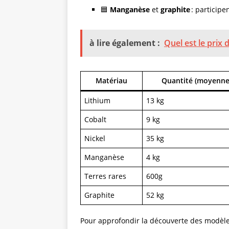
🟦
Manganèse
et
graphite
: participen
à lire également :
Quel est le prix 
Matériau
Quantité (moyenne 
Lithium
13 kg
Cobalt
9 kg
Nickel
35 kg
Manganèse
4 kg
Terres rares
600g
Graphite
52 kg
Pour approfondir la découverte des modèles