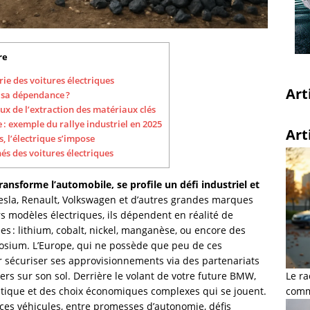
re
erie des voitures électriques
Art
e sa dépendance ?
ux de l’extraction des matériaux clés
 exemple du rallye industriel en 2025
Art
, l’électrique s’impose
és des voitures électriques
ransforme l’automobile, se profile un défi industriel et
esla, Renault, Volkswagen et d’autres grandes marques
s modèles électriques, ils dépendent en réalité de
s : lithium, cobalt, nickel, manganèse, ou encore des
osium. L’Europe, qui ne possède que peu de ces
 sécuriser ses approvisionnements via des partenariats
rs sur son sol. Derrière le volant de votre future BMW,
Le ra
itique et des choix économiques complexes qui se jouent.
comme
ces véhicules, entre promesses d’autonomie, défis