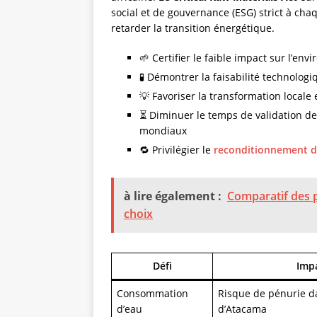
social et de gouvernance (ESG) strict à cha
retarder la transition énergétique.
🌱 Certifier le faible impact sur l’en
🧪 Démontrer la faisabilité technolo
💡 Favoriser la transformation locale
⏳ Diminuer le temps de validation de
mondiaux
🔁 Privilégier le
reconditionnement d
à lire également :
Comparatif des p
choix
Défi
Imp
Consommation
Risque de pénurie da
d’eau
d’Atacama