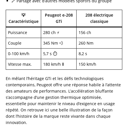
🔗 Partagé avec d’autres modèles sportifs du groupe
💡
Peugeot e-208
208 électrique
Caractéristique
GTi
classique
Puissance
280 ch ⚡
156 ch
Couple
345 Nm 💨
260 Nm
0-100 km/h
5,7 s ⏱️
8,2 s
Vitesse max.
180 km/h 🚦
150 km/h
En mêlant l’héritage GTi et les défis technologiques
contemporains, Peugeot offre une réponse habile à l’attente
des amateurs de performances. L’accélération bluffante
s’accompagne d’une gestion thermique optimisée,
essentielle pour maintenir le niveau d’exigence en usage
répété. On retrouve ici une belle illustration de la façon
dont l’histoire de la marque reste vivante dans chaque
innovation.