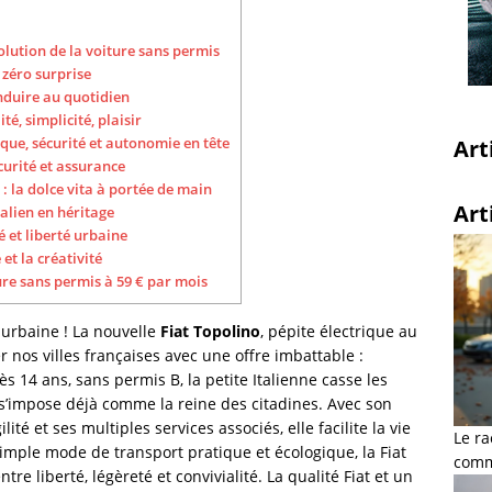
volution de la voiture sans permis
t zéro surprise
onduire au quotidien
té, simplicité, plaisir
ique, sécurité et autonomie en tête
Art
urité et assurance
 : la dolce vita à portée de main
Art
talien en héritage
é et liberté urbaine
 et la créativité
ture sans permis à 59 € par mois
 urbaine ! La nouvelle
Fiat Topolino
, pépite électrique au
er nos villes françaises avec une offre imbattable :
ès 14 ans, sans permis B, la petite Italienne casse les
 s’impose déjà comme la reine des citadines. Avec son
té et ses multiples services associés, elle facilite la vie
Le ra
simple mode de transport pratique et écologique, la Fiat
comme
tre liberté, légèreté et convivialité. La qualité Fiat et un