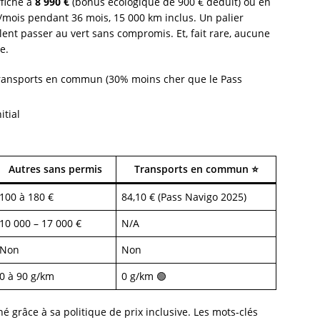
ffiche à
8 990 €
(bonus écologique de 900 € déduit) ou en
mois pendant 36 mois, 15 000 km inclus. Un palier
ulent passer au vert sans compromis. Et, fait rare, aucune
e.
 transports en commun (30% moins cher que le Pass
itial
Autres sans permis
Transports en commun ⭐
100 à 180 €
84,10 € (Pass Navigo 2025)
10 000 – 17 000 €
N/A
Non
Non
0 à 90 g/km
0 g/km 🟢
 grâce à sa politique de prix inclusive. Les mots-clés