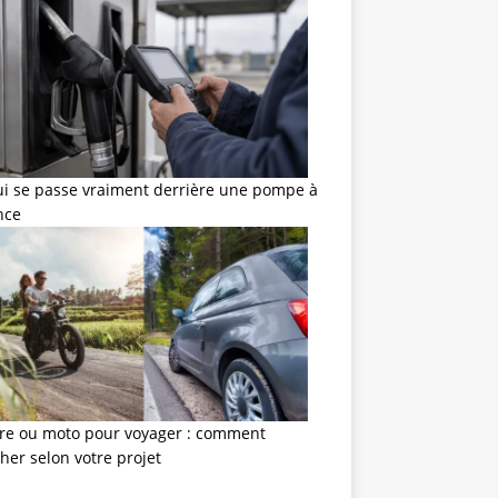
ui se passe vraiment derrière une pompe à
nce
ure ou moto pour voyager : comment
her selon votre projet