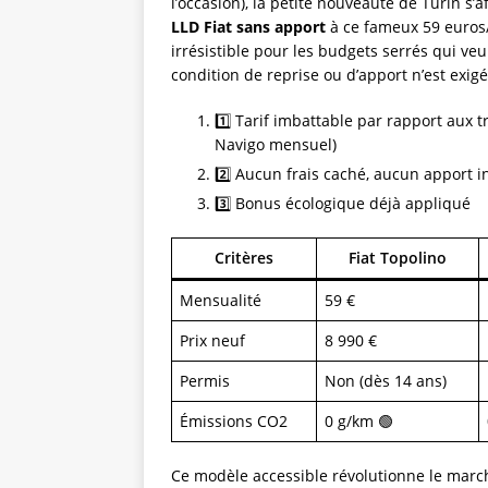
l’occasion), la petite nouveauté de Turin s’a
LLD Fiat sans apport
à ce fameux 59 euros/
irrésistible pour les budgets serrés qui ve
condition de reprise ou d’apport n’est exigé
1️⃣ Tarif imbattable par rapport aux
Navigo mensuel)
2️⃣ Aucun frais caché, aucun apport in
3️⃣ Bonus écologique déjà appliqué
Critères
Fiat Topolino
Mensualité
59 €
Prix neuf
8 990 €
Permis
Non (dès 14 ans)
Émissions CO2
0 g/km 🟢
Ce modèle accessible révolutionne le marché