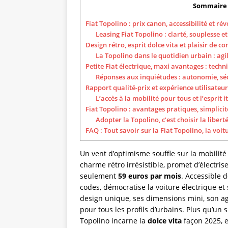
Sommaire
Fiat Topolino : prix canon, accessibilité et ré
Leasing Fiat Topolino : clarté, souplesse e
Design rétro, esprit dolce vita et plaisir de c
La Topolino dans le quotidien urbain : agili
Petite Fiat électrique, maxi avantages : techn
Réponses aux inquiétudes : autonomie, séc
Rapport qualité-prix et expérience utilisateur
L’accès à la mobilité pour tous et l’esprit i
Fiat Topolino : avantages pratiques, simplicit
Adopter la Topolino, c’est choisir la liberté
FAQ : Tout savoir sur la Fiat Topolino, la voi
Un vent d’optimisme souffle sur la mobilité
charme rétro irrésistible, promet d’électris
seulement
59 euros par mois
. Accessible d
codes, démocratise la voiture électrique et
design unique, ses dimensions mini, son agili
pour tous les profils d’urbains. Plus qu’un 
Topolino incarne la
dolce vita
façon 2025, en