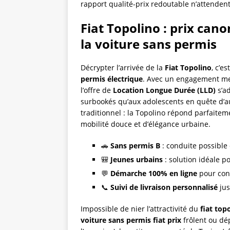
rapport qualité-prix redoutable n’attendent
Fiat Topolino : prix cano
la voiture sans permis
Décrypter l’arrivée de la
Fiat Topolino
, c’e
permis électrique
. Avec un engagement m
l’offre de
Location Longue Durée (LLD)
s’ad
surbookés qu’aux adolescents en quête d’au
traditionnel : la Topolino répond parfaite
mobilité douce et d’élégance urbaine.
🚗
Sans permis B
: conduite possible
🎒
Jeunes urbains
: solution idéale p
💬
Démarche 100% en ligne
pour con
📞
Suivi de livraison personnalisé
jus
Impossible de nier l’attractivité du
fiat top
voiture sans permis fiat prix
frôlent ou dé