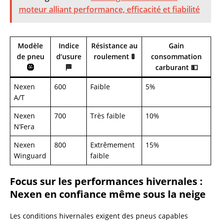
moteur alliant performance, efficacité et fiabilité
Modèle
Indice
Résistance au
Gain
de pneu
d’usure
roulement 🚦
consommation
🛞
🏁
carburant 💵
Nexen
600
Faible
5%
A/T
Nexen
700
Très faible
10%
N’Fera
Nexen
800
Extrêmement
15%
Winguard
faible
Focus sur les performances hivernales :
Nexen en confiance même sous la neige
Les conditions hivernales exigent des pneus capables