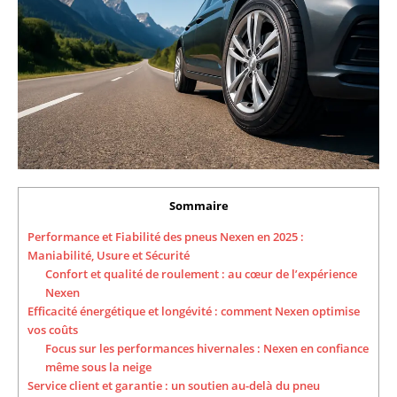
Sommaire
Performance et Fiabilité des pneus Nexen en 2025 :
Maniabilité, Usure et Sécurité
Confort et qualité de roulement : au cœur de l’expérience
Nexen
Efficacité énergétique et longévité : comment Nexen optimise
vos coûts
Focus sur les performances hivernales : Nexen en confiance
même sous la neige
Service client et garantie : un soutien au-delà du pneu