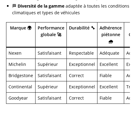
🏁
Diversité de la gamme
adaptée à toutes les conditions
climatiques et types de véhicules
Marque 🌍
Performance
Durabilité 🔧
Adhérence
B
globale 🚀
piétonne
Con
🌧️
Nexen
Satisfaisant
Respectable
Adéquate
Acce
Michelin
Supérieur
Exceptionnel
Excellent
Exce
Bridgestone
Satisfaisant
Correct
Fiable
Acce
Continental
Supérieur
Exceptionnel
Excellent
Très
Goodyear
Satisfaisant
Correct
Fiable
Acce