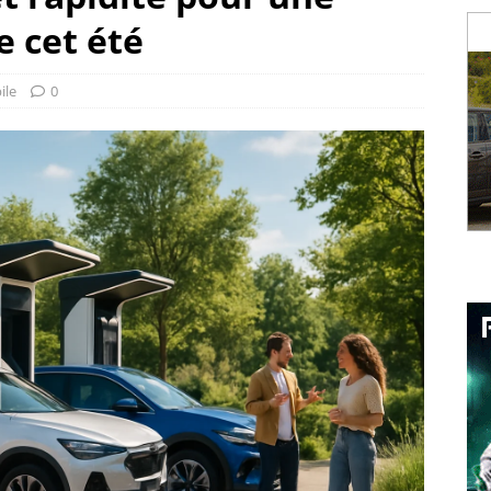
e cet été
ile
0