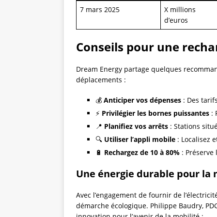
7 mars 2025
X millions
d’euros
Conseils pour une rechar
Dream Energy partage quelques recommanda
déplacements :
💰
Anticiper vos dépenses
: Des tarifs
⚡
Privilégier les bornes puissantes
: 
📍
Planifiez vos arrêts
: Stations sit
🔍
Utiliser l’appli mobile
: Localisez 
🔋
Rechargez de 10 à 80%
: Préserve 
Une énergie durable pour la 
Avec l’engagement de fournir de l’électrici
démarche écologique. Philippe Baudry, PDG 
innovation pour l’avenir de la mobilité :