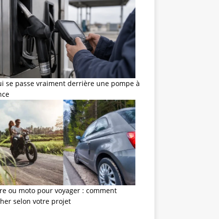
ui se passe vraiment derrière une pompe à
nce
ure ou moto pour voyager : comment
her selon votre projet