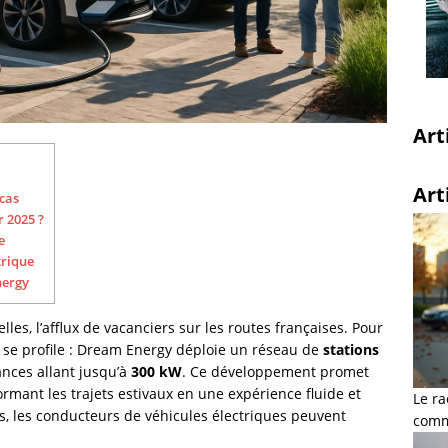
Art
Art
acas
r 2025 ?
e
trique
nergy
lles, l’afflux de vacanciers sur les routes françaises. Pour
 se profile : Dream Energy déploie un réseau de
stations
ances allant jusqu’à
300 kW
. Ce développement promet
formant les trajets estivaux en une expérience fluide et
Le ra
es, les conducteurs de véhicules électriques peuvent
comme