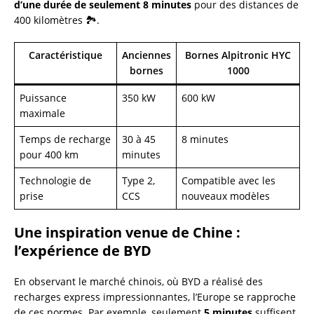
d’une durée de seulement 8 minutes
pour des distances de
400 kilomètres 🏞️.
Caractéristique
Anciennes
Bornes Alpitronic HYC
bornes
1000
Puissance
350 kW
600 kW
maximale
Temps de recharge
30 à 45
8 minutes
pour 400 km
minutes
Technologie de
Type 2,
Compatible avec les
prise
CCS
nouveaux modèles
Une inspiration venue de Chine :
l’expérience de BYD
En observant le marché chinois, où BYD a réalisé des
recharges express impressionnantes, l’Europe se rapproche
de ces normes. Par exemple, seulement
5 minutes
suffisent