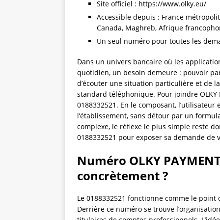
Site officiel : https://www.olky.eu/
Accessible depuis : France métropol
Canada, Maghreb, Afrique francopho
Un seul numéro pour toutes les de
Dans un univers bancaire où les applicatio
quotidien, un besoin demeure : pouvoir parl
d’écouter une situation particulière et de l
standard téléphonique. Pour joindre OLKY 
0188332521. En le composant, l’utilisateur 
l’établissement, sans détour par un formula
complexe, le réflexe le plus simple reste d
0188332521 pour exposer sa demande de vi
Numéro OLKY PAYMENT 01
concrètement ?
Le 0188332521 fonctionne comme le point 
Derrière ce numéro se trouve l’organisatio
titulaires de comptes professionnels. L’idée