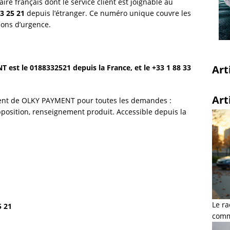
 français dont le service client est joignable au
33 25 21
depuis l’étranger. Ce numéro unique couvre les
tions d’urgence.
Art
st le 0188332521 depuis la France, et le +33 1 88 33
Art
lient de OLKY PAYMENT pour toutes les demandes :
opposition, renseignement produit. Accessible depuis la
Le ra
5 21
comme