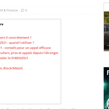
tif & Finance
0
re
rt-il concrètement ?
1 : quand l’utiliser ?
 conseils pour un appel efficace
iers, pros et appels depuis l’étranger
eler le 0188332521
m, Black/Metal)