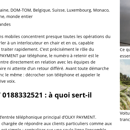
itaine, DOM-TOM, Belgique, Suisse, Luxembourg, Monaco,
ne, monde entier
mandes
ns mobiles concentrent presque toutes les opérations du
er à un interlocuteur en chair et en os, capable
a traiter rapidement. C’est précisément le rôle du
Ce q
PAYMENT par téléphone, le numéro à retenir est le
esse
entre directement en relation avec les équipes de
ire ni attente d’un retour différé. Avant toute démarche
onc le même : décrocher son téléphone et appeler le
ve voix.
88332521 : à quoi sert-il
Voit
d’entrée téléphonique principal d’OLKY PAYMENT.
tranc
n chargée de répondre aux clients particuliers comme aux
 est simple : centraliser sur une seule ligne l’ensemble