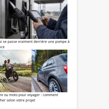
ui se passe vraiment derrière une pompe à
nce
ure ou moto pour voyager : comment
her selon votre projet