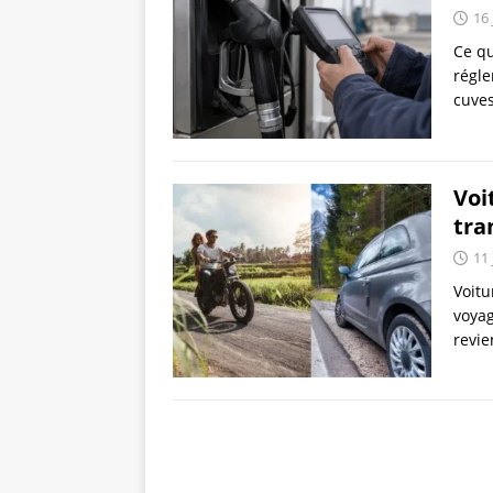
16 
Ce qu
régle
cuves
Voi
tra
11 
Voitu
voyag
revie