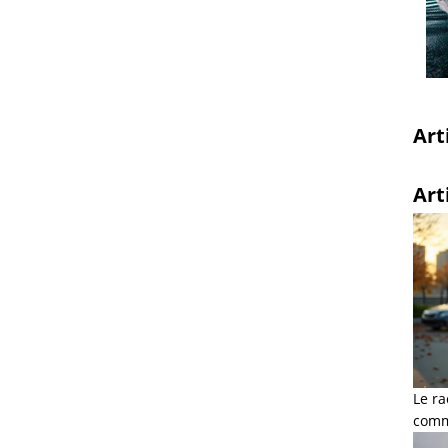
Art
Art
Le ra
comme