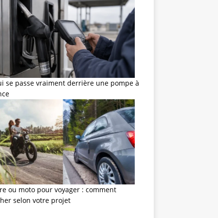
ui se passe vraiment derrière une pompe à
nce
ure ou moto pour voyager : comment
her selon votre projet