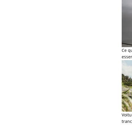
Ce q
esse
Voit
tranc