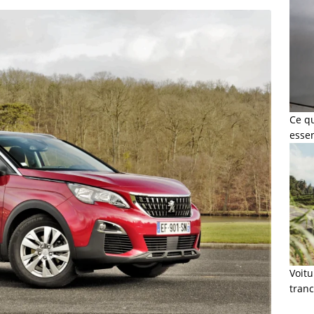
Ce q
esse
Voit
tranc