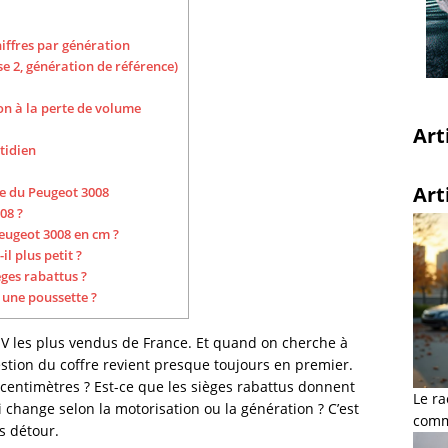
hiffres par génération
e 2, génération de référence)
on à la perte de volume
Art
tidien
Art
fre du Peugeot 3008
08 ?
Peugeot 3008 en cm ?
l plus petit ?
èges rabattus ?
r une poussette ?
UV les plus vendus de France. Et quand on cherche à
stion du coffre revient presque toujours en premier.
centimètres ? Est-ce que les sièges rabattus donnent
Le ra
i change selon la motorisation ou la génération ? C’est
comme
s détour.