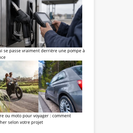
ui se passe vraiment derrière une pompe à
nce
ure ou moto pour voyager : comment
her selon votre projet