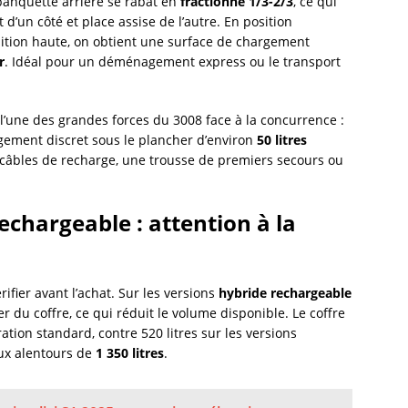
banquette arrière se rabat en
fractionné 1/3-2/3
, ce qui
un côté et place assise de l’autre. En position
ition haute, on obtient une surface de chargement
r
. Idéal pour un déménagement express ou le transport
 l’une des grandes forces du 3008 face à la concurrence :
ngement discret sous le plancher d’environ
50 litres
es câbles de recharge, une trousse de premiers secours ou
echargeable : attention à la
ifier avant l’achat. Sur les versions
hybride rechargeable
her du coffre, ce qui réduit le volume disponible. Le coffre
ation standard, contre 520 litres sur les versions
ux alentours de
1 350 litres
.