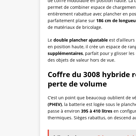
de coffre modulable en position haute. La 
permet de combiner espace de chargement d’
entièrement rabattue avec plancher en pos
parfaitement plane sur
186 cm de longueu
de matériaux de bricolage.
Le
double plancher ajustable
est d’ailleurs
en position haute, il crée un espace de ra
supplémentaires
, parfait pour y glisser l
des objets de valeur hors de vue.
Coffre du 3008 hybride r
perte de volume
C’est un point que beaucoup oublient de vér
(PHEV)
, la batterie est logée sous le planc
passe à environ
395 à 410 litres
en configur
thermiques. Sièges rabattus, on descend a