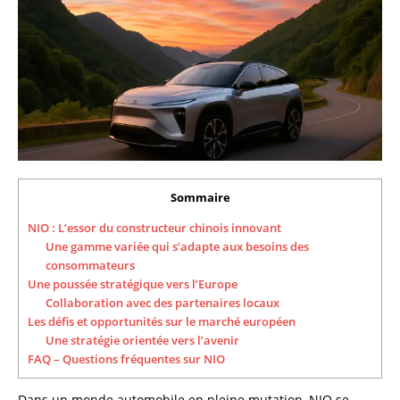
Sommaire
NIO : L’essor du constructeur chinois innovant
Une gamme variée qui s’adapte aux besoins des
consommateurs
Une poussée stratégique vers l’Europe
Collaboration avec des partenaires locaux
Les défis et opportunités sur le marché européen
Une stratégie orientée vers l’avenir
FAQ – Questions fréquentes sur NIO
Dans un monde automobile en pleine mutation, NIO se