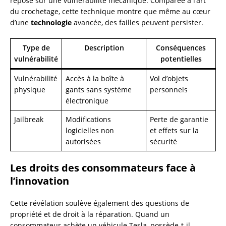
repose sur une vulnérabilité mécanique. Comparée à l’art
du crochetage, cette technique montre que même au cœur
d’une
technologie
avancée, des failles peuvent persister.
Type de
Description
Conséquences
vulnérabilité
potentielles
Vulnérabilité
Accès à la boîte à
Vol d’objets
physique
gants sans système
personnels
électronique
Jailbreak
Modifications
Perte de garantie
logicielles non
et effets sur la
autorisées
sécurité
Les droits des consommateurs face à
l’innovation
Cette révélation soulève également des questions de
propriété et de droit à la réparation. Quand un
consommateur achète un véhicule Tesla, possède-t-il