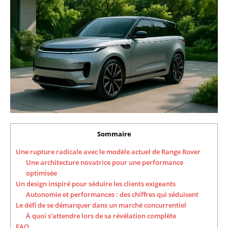
Sommaire
Une rupture radicale avec le modèle actuel de Range Rover
Une architecture novatrice pour une performance
optimisée
Un design inspiré pour séduire les clients exigeants
Autonomie et performances : des chiffres qui séduisent
Le défi de se démarquer dans un marché concurrentiel
À quoi s’attendre lors de sa révélation complète
FAQ