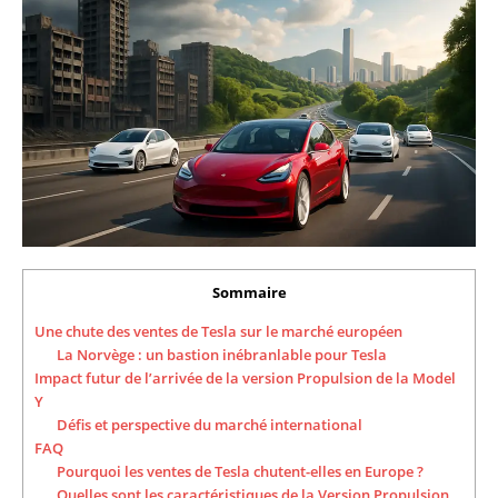
Sommaire
Une chute des ventes de Tesla sur le marché européen
La Norvège : un bastion inébranlable pour Tesla
Impact futur de l’arrivée de la version Propulsion de la Model
Y
Défis et perspective du marché international
FAQ
Pourquoi les ventes de Tesla chutent-elles en Europe ?
Quelles sont les caractéristiques de la Version Propulsion